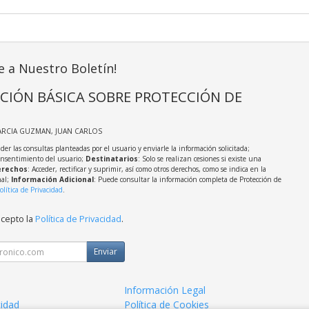
e a Nuestro Boletín!
CIÓN BÁSICA SOBRE PROTECCIÓN DE
ARCIA GUZMAN, JUAN CARLOS
der las consultas planteadas por el usuario y enviarle la información solicitada;
onsentimiento del usuario;
Destinatarios
: Solo se realizan cesiones si existe una
rechos
: Acceder, rectificar y suprimir, así como otros derechos, como se indica en la
nal;
Información Adicional
: Puede consultar la información completa de Protección de
olítica de Privacidad
.
acepto la
Política de Privacidad
.
Enviar
Información Legal
cidad
Política de Cookies