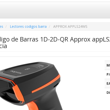
es
Lectores codigos barra
APPROX APPLS24WS
digo de Barras 1D-2D-QR Approx appLS
cia
M
P
E
Di