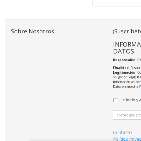
Sobre Nosotros
¡Suscríbet
INFORMA
DATOS
Responsable
: G
Finalidad
: Respon
Legitimación
: C
obligación legal;
De
información adicio
Datos en nuestra
P
He leído y 
Contacto
Política Priva