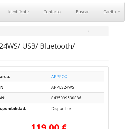
Identifícate
Contacto
Buscar
Carrito
24WS/ USB/ Bluetooth/
arca:
APPROX
/N:
APPLS24WS
AN:
8435099530886
sponibilidad:
Disponible
119,00 €