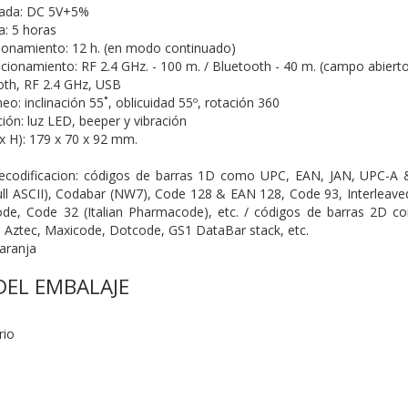
rada: DC 5V+5%
: 5 horas
ionamiento: 12 h. (en modo continuado)
ncionamiento: RF 2.4 GHz. - 100 m. /
Bluetooth - 40 m. (campo abiert
ooth, RF 2.4 GHz, USB
eo: inclinación 55˚, oblicuidad
55º, rotación 360
ión: luz LED, beeper y vibración
 H): 179 x 70 x 92 mm.
ecodificacion: códigos de barras
1D como UPC, EAN, JAN, UPC-A 
full ASCII), Codabar (NW7), Code 128 & EAN
128, Code 93, Interleav
ode,
Code 32 (Italian Pharmacode), etc. / códigos de
barras 2D c
, Aztec, Maxicode,
Dotcode, GS1 DataBar stack, etc.
naranja
EL EMBALAJE
rio