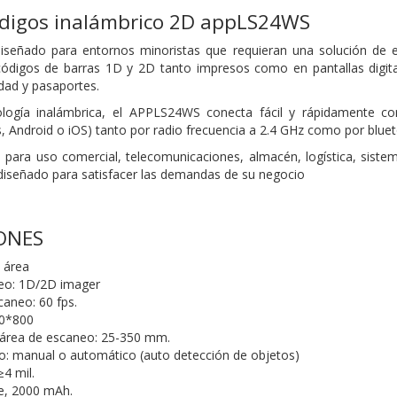
ódigos inalámbrico 2D appLS24WS
iseñado para entornos mi
noristas que requieran una solución de
códigos de barras 1D y 2D tanto
impresos como en pantallas digi
idad y pasaportes.
ología inalámbrica, el APPLS24WS
conecta fácil y rápidamente c
 Android o iOS) tanto por radio frecuencia
a 2.4 GHz como por bluet
para uso comercial, teleco
municaciones, almacén, logística, sist
diseñado para satisfacer las de
mandas de su negocio
IONES
 área
eo: 1D/2D imager
caneo: 60 fps.
80*800
 área de escaneo: 25-350 mm.
o: manual o automático (auto de
tección de objetos)
≥4 mil.
le, 2000 mAh.