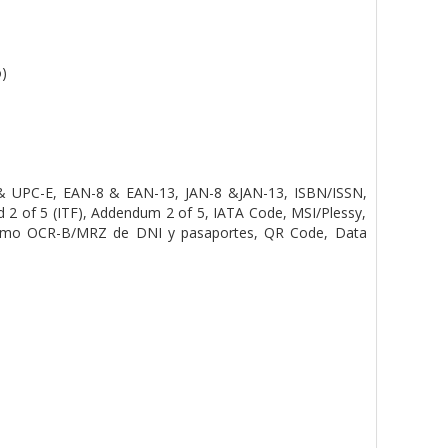
o)
& UPC-E, EAN-
8 & EAN-13, JAN-8 &JAN-13, ISBN/ISSN,
ed 2 of 5 (ITF), Addendum
2 of 5, IATA Code, MSI/Plessy,
omo OCR-B/MRZ de DNI y pasaportes,
QR Code, Data