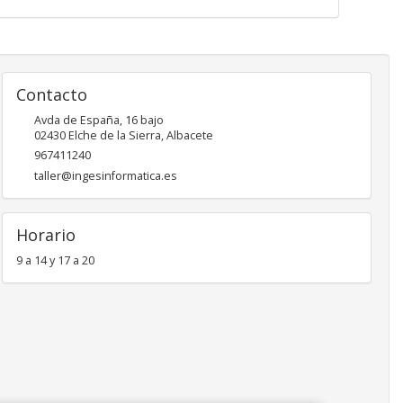
Contacto
Avda de España, 16 bajo
02430
Elche de la Sierra
,
Albacete
967411240
taller@ingesinformatica.es
Horario
9 a 14 y 17 a 20