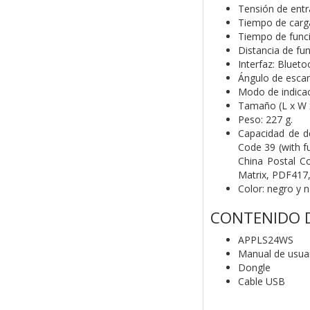
Tensión de ent
Tiempo de carga
Tiempo de func
Distancia de fu
Interfaz: Bluet
Ángulo de escan
Modo de indicac
Tamaño (L x W x
Peso: 227 g.
Capacidad de d
Code 39
(with 
China Postal C
Matrix, PDF417
Color: negro y 
CONTENIDO D
APPLS24WS
Manual de usua
Dongle
Cable USB