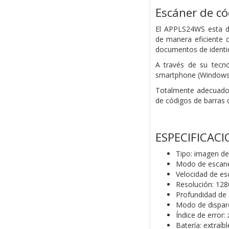
Escáner de c
El APPLS24WS esta d
de
manera eficiente 
documentos
de ident
A través de su tecn
smartphone
(Windows,
Totalmente adecuado 
de
códigos de barras 
ESPECIFICAC
Tipo: imagen de
Modo de escan
Velocidad de es
Resolución: 12
Profundidad de
Modo de dispar
Índice de error: 
Batería: extraíb