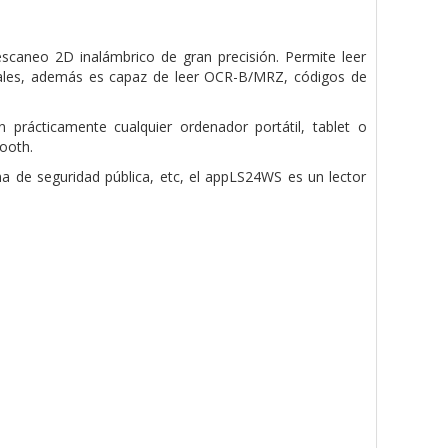
 escaneo
2D inalámbrico de gran precisión. Permite leer
tales, además es
capaz de leer OCR-B/MRZ, códigos de
on prácticamente
cualquier ordenador portátil, tablet o
ooth.
ema de segu
ridad pública, etc, el appLS24WS es un lector