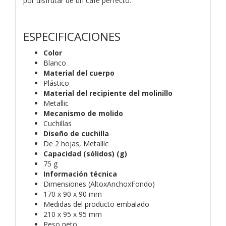
por disfrutar de un café perfecto.
ESPECIFICACIONES
Color
Blanco
Material del cuerpo
Plástico
Material del recipiente del molinillo
Metallic
Mecanismo de molido
Cuchillas
Diseño de cuchilla
De 2 hojas, Metallic
Capacidad (sólidos) (g)
75 g
Información técnica
Dimensiones (AltoxAnchoxFondo)
170 x 90 x 90 mm
Medidas del producto embalado
210 x 95 x 95 mm
Peso neto