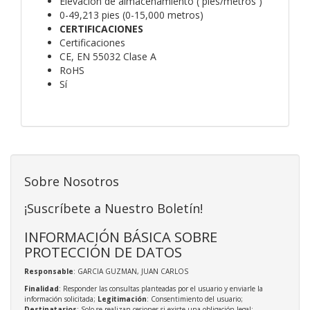
Elevación de almacenamiento ( pies/metros )
0-49,213 pies (0-15,000 metros)
CERTIFICACIONES
Certificaciones
CE, EN 55032 Clase A
RoHS
Sí
Sobre Nosotros
¡Suscríbete a Nuestro Boletín!
INFORMACIÓN BÁSICA SOBRE
PROTECCIÓN DE DATOS
Responsable
: GARCIA GUZMAN, JUAN CARLOS
Finalidad
: Responder las consultas planteadas por el usuario y enviarle la
información solicitada;
Legitimación
: Consentimiento del usuario;
Destinatarios
: Solo se realizan cesiones si existe una obligación legal;