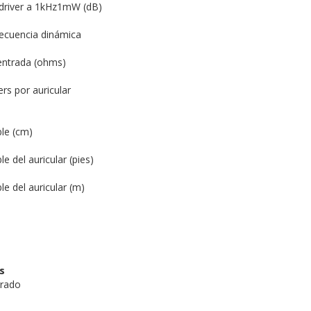
l driver a 1kHz1mW (dB)
ecuencia dinámica
entrada (ohms)
rs por auricular
ble (cm)
e del auricular (pies)
le del auricular (m)
s
grado