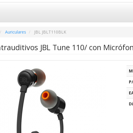
Auriculares
JBL JBLT110BLK
ntrauditivos JBL Tune 110/ con Micrófon
M
P
E
Di