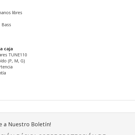
anos libres
e Bass
a caja
lares TUNE110
ído (P, M, G)
rtencia
ntía
e a Nuestro Boletín!