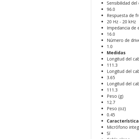
Sensibilidad de
96.0
Respuesta de fr
20 Hz - 20 kHz
Impedancia de 
16.0
Número de drive
1.0
Medidas
Longitud del ca
111.3
Longitud del cabl
3.65
Longitud del cab
111.3
Peso (g)
12.7
Peso (oz)
0.45
Característica
Micrófono inte
Sí