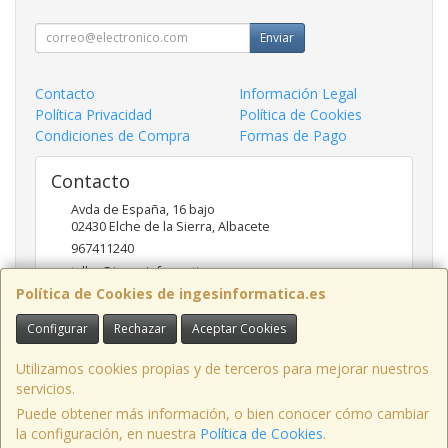
Enviar
Contacto
Información Legal
Política Privacidad
Política de Cookies
Condiciones de Compra
Formas de Pago
Contacto
Avda de España, 16 bajo
02430
Elche de la Sierra
,
Albacete
967411240
taller@ingesinformatica.es
Política de Cookies de ingesinformatica.es
Configurar
Rechazar
Aceptar Cookies
Horario
9 a 14 y 17 a 20
Utilizamos cookies propias y de terceros para mejorar nuestros
servicios.
Puede obtener más información, o bien conocer cómo cambiar
la configuración, en nuestra
Política de Cookies
.
, , , , España. - C.I.F.: 53141721Z - Tfno: