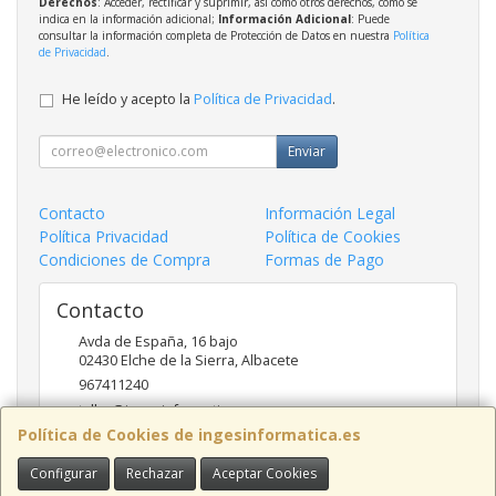
Derechos
: Acceder, rectificar y suprimir, así como otros derechos, como se
indica en la información adicional;
Información Adicional
: Puede
consultar la información completa de Protección de Datos en nuestra
Política
de Privacidad
.
He leído y acepto la
Política de Privacidad
.
Enviar
Contacto
Información Legal
Política Privacidad
Política de Cookies
Condiciones de Compra
Formas de Pago
Contacto
Avda de España, 16 bajo
02430
Elche de la Sierra
,
Albacete
967411240
taller@ingesinformatica.es
Política de Cookies de ingesinformatica.es
Configurar
Rechazar
Aceptar Cookies
Horario