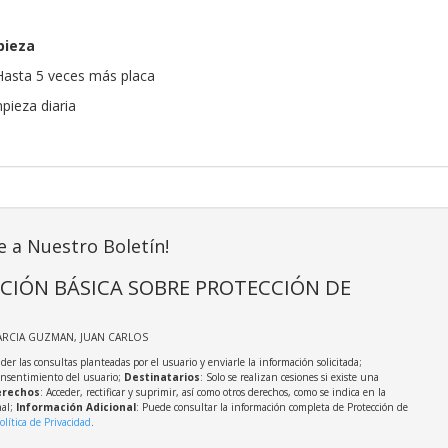
pieza
 Hasta 5 veces más placa
pieza diaria
e a Nuestro Boletín!
CIÓN BÁSICA SOBRE PROTECCIÓN DE
ARCIA GUZMAN, JUAN CARLOS
der las consultas planteadas por el usuario y enviarle la información solicitada;
onsentimiento del usuario;
Destinatarios
: Solo se realizan cesiones si existe una
rechos
: Acceder, rectificar y suprimir, así como otros derechos, como se indica en la
nal;
Información Adicional
: Puede consultar la información completa de Protección de
olítica de Privacidad
.