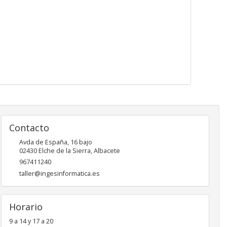
Contacto
Avda de España, 16 bajo
02430
Elche de la Sierra
,
Albacete
967411240
taller@ingesinformatica.es
Horario
9 a 14 y 17 a 20