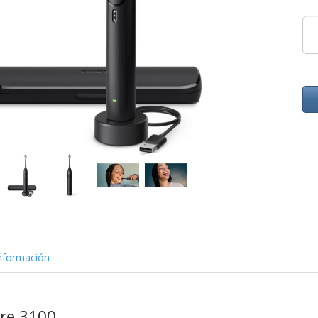
nformación
are 3100