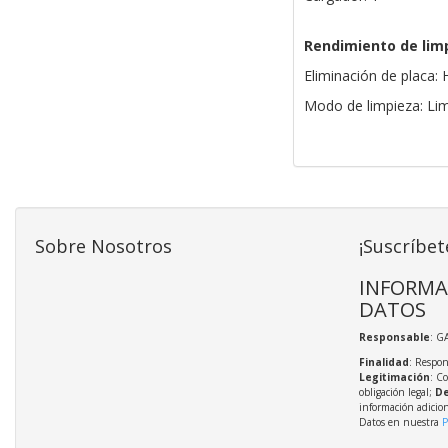
Rendimiento de lim
Eliminación de placa:
Modo de limpieza: Lim
Sobre Nosotros
¡Suscríbet
INFORMA
DATOS
Responsable
: G
Finalidad
: Respon
Legitimación
: C
obligación legal;
De
información adicio
Datos en nuestra
P