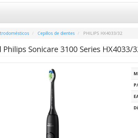
ctrodomésticos
Cepillos de dientes
PHILIPS HX4033/32
l Philips Sonicare 3100 Series HX4033/3
M
P
E
Di