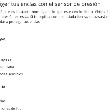
ger tus encías con el sensor de presión
fuerte es bastante normal, por lo que este cepillo dental Philips 
a presión excesiva. Si te cepillas con demasiada fuerza, te avisará
udar a proteger tus encías.
nes
limpieza
za diaria
ncías sensibles
ría
días
 iones de litio