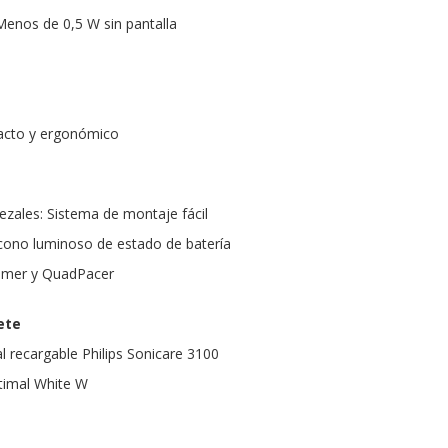
enos de 0,5 W sin pantalla
cto y ergonómico
ezales: Sistema de montaje fácil
 Icono luminoso de estado de batería
imer y QuadPacer
ete
l recargable Philips Sonicare 3100
ptimal White W