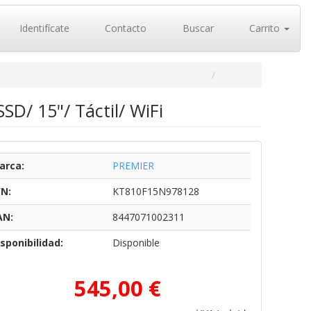
Identifícate
Contacto
Buscar
Carrito
D/ 15"/ Táctil/ WiFi
arca:
PREMIER
/N:
KT810F15N978128
AN:
8447071002311
sponibilidad:
Disponible
545,00 €