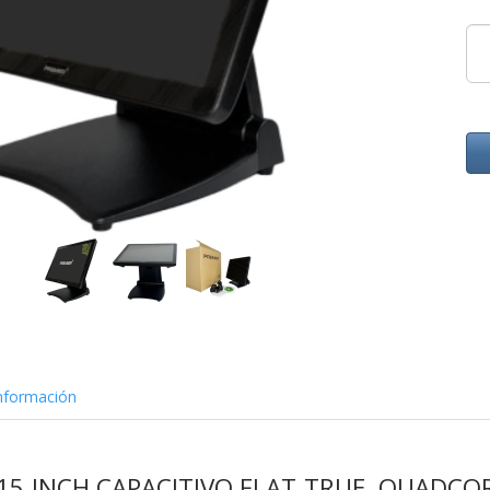
nformación
 15 INCH CAPACITIVO FLAT TRUE, QUADCO