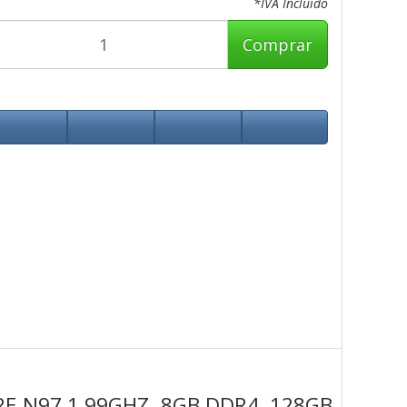
*IVA Incluido
Comprar
RE N97 1.99GHZ, 8GB DDR4, 128GB