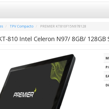
es
TPV Compacto
PREMIER KT810F15N978128
T-810 Intel Celeron N97/ 8GB/ 128GB SS
M
P
E
Di