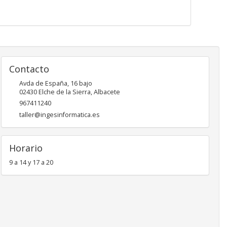
Contacto
Avda de España, 16 bajo
02430
Elche de la Sierra
,
Albacete
967411240
taller@ingesinformatica.es
Horario
9 a 14 y 17 a 20