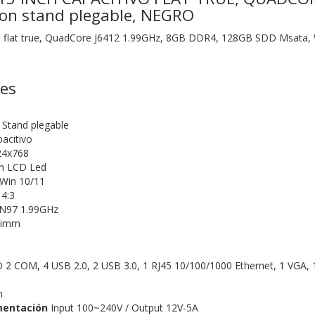
on stand plegable, NEGRO
vo flat true, QuadCore J6412 1.99GHz, 8GB DDR4, 128GB SDD Msata
nes
 Stand plegable
pacitivo
4x768
h LCD Led
 Win 10/11
4:3
N97 1.99GHz
dimm
 2 COM, 4 USB 2.0, 2 USB 3.0, 1 RJ45 10/100/1000 Ethernet, 1 VGA, 1
m
mentación
Input 100~240V / Output 12V-5A