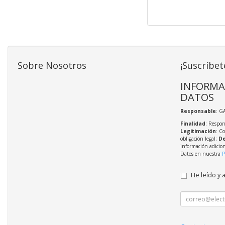
Sobre Nosotros
¡Suscríbet
INFORMA
DATOS
Responsable
: G
Finalidad
: Respon
Legitimación
: C
obligación legal;
De
información adicio
Datos en nuestra
P
He leído y 