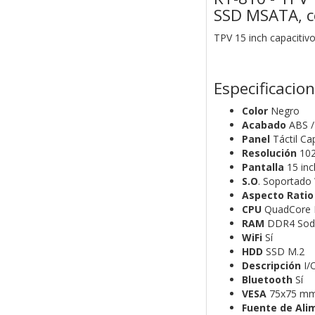
SSD MSATA, c
TPV 15 inch capaciti
Especificacio
Color
Negro
Acabado
ABS /
Panel
Táctil Ca
Resolución
102
Pantalla
15 inc
S.O
. Soportado
Aspecto Ratio
CPU
QuadCore 
RAM
DDR4 So
WiFi
Sí
HDD
SSD M.2
Descripción
I/O
Bluetooth
Sí
VESA
75x75 m
Fuente de Ali