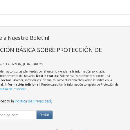
e a Nuestro Boletín!
CIÓN BÁSICA SOBRE PROTECCIÓN DE
ARCIA GUZMAN, JUAN CARLOS
der las consultas planteadas por el usuario y enviarle la información solicitada;
onsentimiento del usuario;
Destinatarios
: Solo se realizan cesiones si existe una
rechos
: Acceder, rectificar y suprimir, así como otros derechos, como se indica en la
nal;
Información Adicional
: Puede consultar la información completa de Protección de
olítica de Privacidad
.
acepto la
Política de Privacidad
.
Enviar