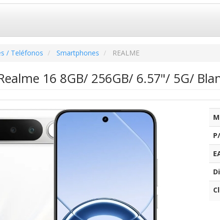
s / Teléfonos
Smartphones
REALME
ealme 16 8GB/ 256GB/ 6.57"/ 5G/ Blan
M
P
E
Di
C