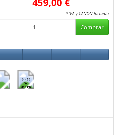
459,00 €
*IVA y CANON Incluido
Comprar
5 - 60
W
USB PD