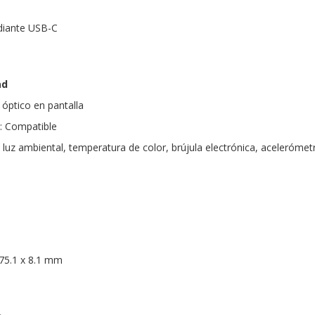
diante USB-C
ad
 óptico en pantalla
: Compatible
luz ambiental, temperatura de color, brújula electrónica, acelerómetr
0
75.1 x 8.1 mm