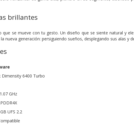
as brillantes
o que se mueve con tu gesto. Un diseño que se siente natural y eleg
la nueva generación: persiguiendo sueños, desplegando sus alas y deja
nes
dware
 Dimensity 6400 Turbo
1.07 GHz
 LPDDR4X
 GB UFS 2.2
Compatible