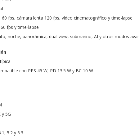
al
a 60 fps, cámara lenta 120 fps, vídeo cinematográfico y time-lapse
 60 fps y time-lapse
ato, noche, panorámica, dual view, submarino, AI y otros modos av
ión
ípica
compatible con PPS 45 W, PD 13.5 W y BC 10 W
M
E y 5G
c
1, 5.2 y 5.3