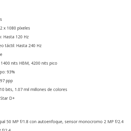
s
 x 1080 píxeles
o: Hasta 120 Hz
o táctil: Hasta 240 Hz
le
o, 1400 nits HBM, 4200 nits pico
rpo: 93%
397 ppp
10 bits, 1.07 mil millones de colores
 Star D+
cipal 50 MP f/1.8 con autoenfoque, sensor monocromo 2 MP f/2.4
 f/2.4