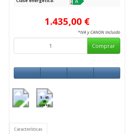
Clase energética:
1.435,00 €
*IVA y CANON Incluido
Comprar
5 - 65
W
USB PD
Características