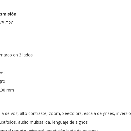
nsmisión
DVB-T2C
 marco en 3 lados
eet
gro
 200 mm
ía de voz, alto contraste, zoom, SeeColors, escala de grises, inversi
ubtítulos, audio multisalida, lenguaje de signos
ntrol remoto universal, repetición lenta de botones