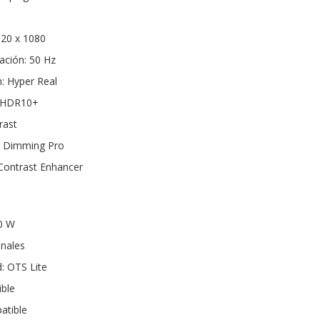
920 x 1080
ación: 50 Hz
: Hyper Real
n HDR10+
rast
o Dimming Pro
Contrast Enhancer
10 W
anales
: OTS Lite
ble
atible