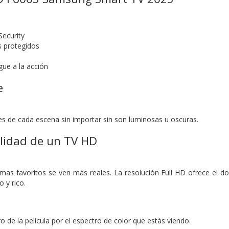
ecurity
s protegidos
gue a la acción
e
les de cada escena sin importar sin son luminosas u oscuras.
alidad de un TV HD
amas favoritos se ven más reales. La resolución Full HD ofrece el dob
 y rico.
o de la película por el espectro de color que estás viendo.