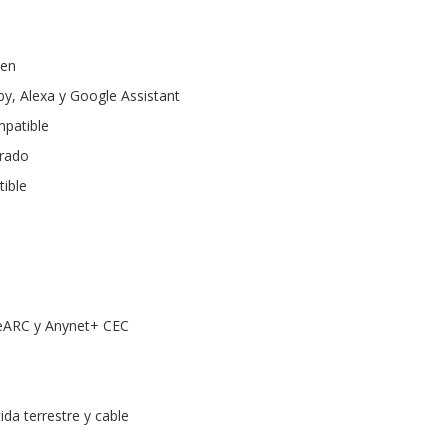
zen
by, Alexa y Google Assistant
patible
rado
tible
eARC y Anynet+ CEC
da terrestre y cable