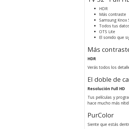
HDR
Más contraste
Samsung Knox S
Todos tus dato
OTS Lite
El sonido que si
Más contrast
HDR
Verás todos los detal
El doble de c
Resolución Full HD
Tus películas y progr
hace mucho más nítido
PurColor
Siente que estás dentr