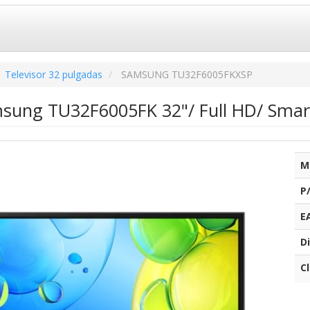
Televisor 32 pulgadas
SAMSUNG TU32F6005FKXSP
msung TU32F6005FK 32"/ Full HD/ Smar
M
P
E
Di
C