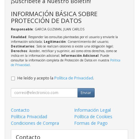
¡Suscríbete a Nuestro Boletín!
INFORMACIÓN BÁSICA SOBRE
PROTECCIÓN DE DATOS
Responsable
: GARCIA GUZMAN, JUAN CARLOS
Finalidad
: Responder las consultas planteadas por el usuario y enviarle la
información solicitada;
Legitimación
: Consentimiento del usuario;
Destinatarios
: Solo se realizan cesiones si existe una obligación legal;
Derechos
: Acceder, rectificar y suprimir, así como otros derechos, como se
indica en la información adicional;
Información Adicional
: Puede
consultar la información completa de Protección de Datos en nuestra
Política
de Privacidad
.
He leído y acepto la
Política de Privacidad
.
Enviar
Contacto
Información Legal
Política Privacidad
Política de Cookies
Condiciones de Compra
Formas de Pago
Contacto