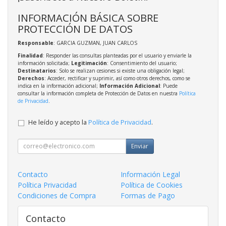
INFORMACIÓN BÁSICA SOBRE
PROTECCIÓN DE DATOS
Responsable
: GARCIA GUZMAN, JUAN CARLOS
Finalidad
: Responder las consultas planteadas por el usuario y enviarle la
información solicitada;
Legitimación
: Consentimiento del usuario;
Destinatarios
: Solo se realizan cesiones si existe una obligación legal;
Derechos
: Acceder, rectificar y suprimir, así como otros derechos, como se
indica en la información adicional;
Información Adicional
: Puede
consultar la información completa de Protección de Datos en nuestra
Política
de Privacidad
.
He leído y acepto la
Política de Privacidad
.
Enviar
Contacto
Información Legal
Política Privacidad
Política de Cookies
Condiciones de Compra
Formas de Pago
Contacto