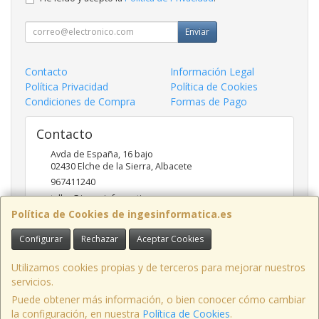
Enviar
Contacto
Información Legal
Política Privacidad
Política de Cookies
Condiciones de Compra
Formas de Pago
Contacto
Avda de España, 16 bajo
02430
Elche de la Sierra
,
Albacete
967411240
taller@ingesinformatica.es
Política de Cookies de ingesinformatica.es
Configurar
Rechazar
Aceptar Cookies
Horario
9 a 14 y 17 a 20
Utilizamos cookies propias y de terceros para mejorar nuestros
servicios.
Puede obtener más información, o bien conocer cómo cambiar
la configuración, en nuestra
Política de Cookies
.
, , , , España. - C.I.F.: 53141721Z - Tfno: