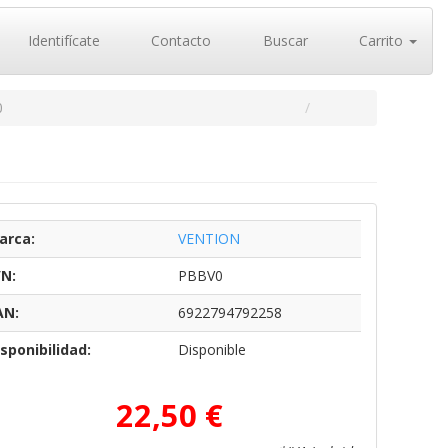
Identifícate
Contacto
Buscar
Carrito
0
arca:
VENTION
/N:
PBBV0
AN:
6922794792258
sponibilidad:
Disponible
22,50 €