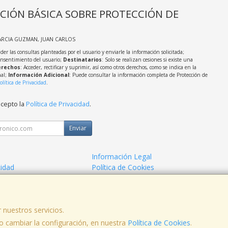
CIÓN BÁSICA SOBRE PROTECCIÓN DE
ARCIA GUZMAN, JUAN CARLOS
der las consultas planteadas por el usuario y enviarle la información solicitada;
onsentimiento del usuario;
Destinatarios
: Solo se realizan cesiones si existe una
rechos
: Acceder, rectificar y suprimir, así como otros derechos, como se indica en la
nal;
Información Adicional
: Puede consultar la información completa de Protección de
olítica de Privacidad
.
acepto la
Política de Privacidad
.
Enviar
Información Legal
cidad
Política de Cookies
de Compra
Formas de Pago
 nuestros servicios.
 cambiar la configuración, en nuestra
Política de Cookies
.
, , , , España. - C.I.F.: 53141721Z - Tfno: