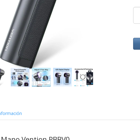
nformación
e Mano Vention PBBV0