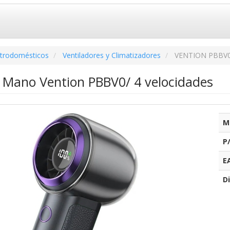
ctrodomésticos
Ventiladores y Climatizadores
VENTION PBBV
e Mano Vention PBBV0/ 4 velocidades
M
P
E
Di