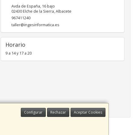
Avda de España, 16 bajo
02430
Elche de la Sierra
,
Albacete
967411240
taller@ingesinformatica.es
Horario
9 a 14 y 17 a 20
Configurar
Rechazar
Aceptar Cookies