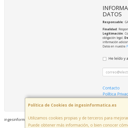
INFORMA
DATOS
Responsable
: G
Finalidad
: Respon
Legitimación
: C
obligación legal;
De
información adicio
Datos en nuestra
P
He leído y 
Contacto
Política Priva
Condiciones 
Política de Cookies de ingesinformatica.es
Utilizamos cookies propias y de terceros para mejorar
ingesinformatica.es © 2026
Puede obtener más información, o bien conocer cómo