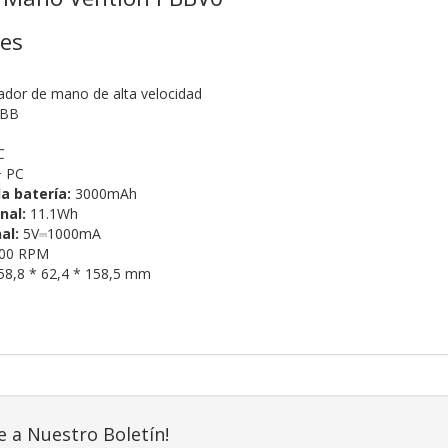
nes
ador de mano de alta velocidad
BB
C
 PC
a batería:
3000mAh
nal:
11.1Wh
al:
5V⎓1000mA
00 RPM
8,8 * 62,4 * 158,5 mm
e a Nuestro Boletín!