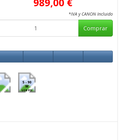
989,00 €
*IVA y CANON Incluido
Comprar
5 - 90
W
USB PD