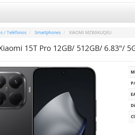
s / Teléfonos
Smartphones
XIAOMI MZB0KUQEU
iaomi 15T Pro 12GB/ 512GB/ 6.83"/ 5
M
P
E
Di
C