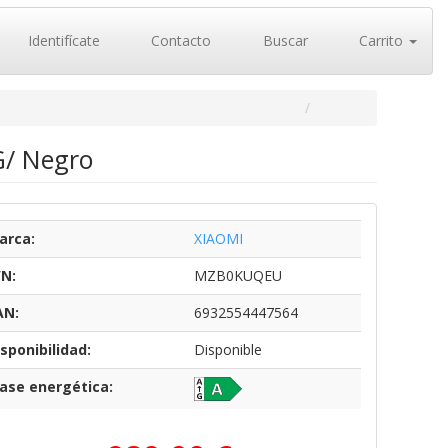
Identifícate
Contacto
Buscar
Carrito
G/ Negro
arca:
XIAOMI
/N:
MZB0KUQEU
AN:
6932554447564
sponibilidad:
Disponible
lase energética: