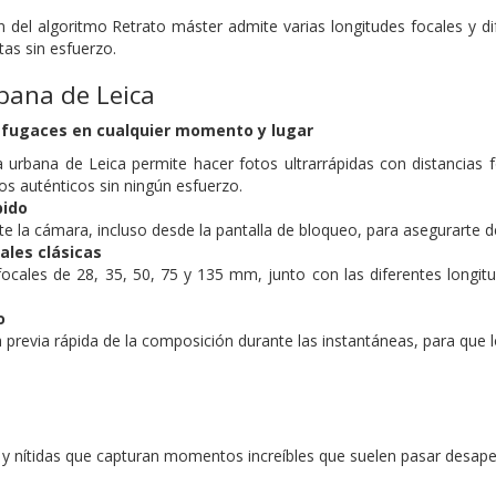
n del algoritmo Retrato máster admite varias longitudes focales y di
tas sin esfuerzo.
bana de Leica
fugaces en cualquier momento y lugar
 urbana de Leica permite hacer fotos ultrarrápidas con distancias fo
s auténticos sin ningún esfuerzo.
pido
e la cámara, incluso desde la pantalla de bloqueo, para
asegurarte d
ales clásicas
focales de 28, 35, 50, 75 y 135 mm, junto con las diferentes longit
o
a previa rápida de la composición durante las instantáneas, para que
y nítidas que capturan momentos increíbles que suelen pasar desaper