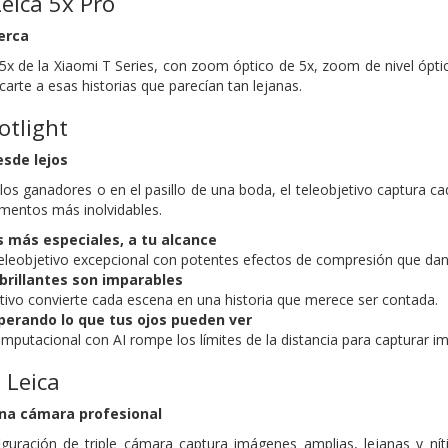
Leica 5x Pro
cerca
o 5x de la Xiaomi T Series, con zoom óptico de 5x, zoom de nivel óp
carte a esas historias que parecían tan lejanas.
otlight
sde lejos
 los ganadores o en el pasillo de una boda, el teleobjetivo captura c
entos más inolvidables.
más especiales, a tu alcance
teleobjetivo excepcional con potentes efectos de compresión que dan
brillantes son imparables
etivo convierte cada escena en una historia que merece ser contada.
perando lo que tus ojos pueden ver
mputacional con AI rompe los límites de la distancia para capturar im
 Leica
una cámara profesional
uración de triple cámara captura imágenes amplias, lejanas y níti