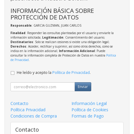
INFORMACIÓN BÁSICA SOBRE
PROTECCIÓN DE DATOS
Responsable
: GARCIA GUZMAN, JUAN CARLOS
Finalidad
: Responder las consultas planteadas por el usuario y enviarle la
información solicitada;
Legitimación
: Consentimiento del usuario;
Destinatarios
: Solo se realizan cesiones si existe una obligación legal;
Derechos
: Acceder, rectificar y suprimir, así como otros derechos, como se
indica en la información adicional;
Información Adicional
: Puede
consultar la información completa de Protección de Datos en nuestra
Política
de Privacidad
.
He leído y acepto la
Política de Privacidad
.
Enviar
Contacto
Información Legal
Política Privacidad
Política de Cookies
Condiciones de Compra
Formas de Pago
Contacto