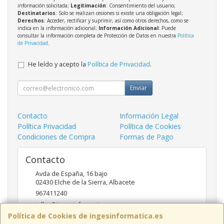
información solicitada;
Legitimación
: Consentimiento del usuario;
Destinatarios
: Solo se realizan cesiones si existe una obligación legal;
Derechos
: Acceder, rectificar y suprimir, así como otros derechos, como se
indica en la información adicional;
Información Adicional
: Puede
consultar la información completa de Protección de Datos en nuestra
Política
de Privacidad
.
He leído y acepto la
Política de Privacidad
.
Enviar
Contacto
Información Legal
Política Privacidad
Política de Cookies
Condiciones de Compra
Formas de Pago
Contacto
Avda de España, 16 bajo
02430
Elche de la Sierra
,
Albacete
967411240
taller@ingesinformatica.es
Política de Cookies de ingesinformatica.es