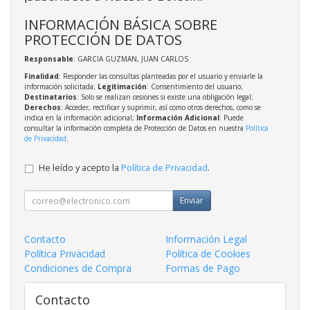
INFORMACIÓN BÁSICA SOBRE
PROTECCIÓN DE DATOS
Responsable
: GARCIA GUZMAN, JUAN CARLOS
Finalidad
: Responder las consultas planteadas por el usuario y enviarle la
información solicitada;
Legitimación
: Consentimiento del usuario;
Destinatarios
: Solo se realizan cesiones si existe una obligación legal;
Derechos
: Acceder, rectificar y suprimir, así como otros derechos, como se
indica en la información adicional;
Información Adicional
: Puede
consultar la información completa de Protección de Datos en nuestra
Política
de Privacidad
.
He leído y acepto la
Política de Privacidad
.
Enviar
Contacto
Información Legal
Política Privacidad
Política de Cookies
Condiciones de Compra
Formas de Pago
Contacto