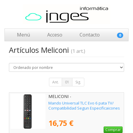
Menú
Acceso
Contacto
0
Artículos Meliconi
(1 art.)
Ant.
01
Sig.
MELICONI -
Mando Universal TLC Evo 6 pata TV/
Compatibilidad Segun Especificaicones
16,75 €
Comprar