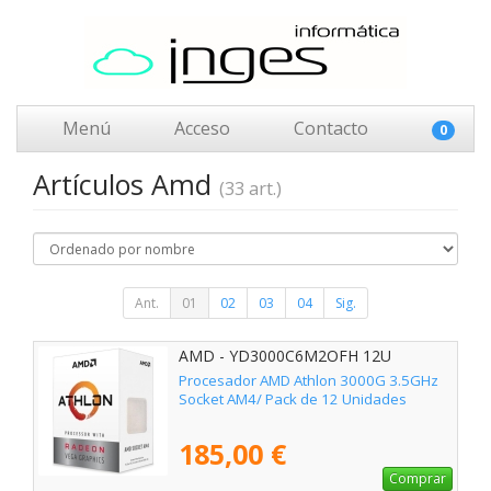
Menú
Acceso
Contacto
0
Artículos Amd
(33 art.)
Ant.
01
02
03
04
Sig.
AMD - YD3000C6M2OFH 12U
Procesador AMD Athlon 3000G 3.5GHz
Socket AM4/ Pack de 12 Unidades
185,00 €
Comprar