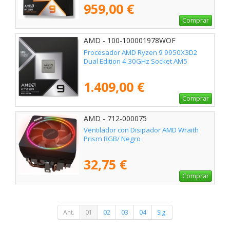
959,00 €
Comprar
AMD - 100-100001978WOF
Procesador AMD Ryzen 9 9950X3D2
Dual Edition 4.30GHz Socket AM5
1.409,00 €
Comprar
AMD - 712-000075
Ventilador con Disipador AMD Wraith
Prism RGB/ Negro
32,75 €
Comprar
Ant.
01
02
03
04
Sig.